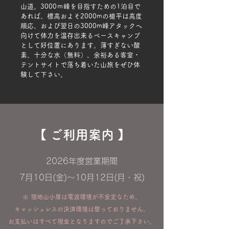
山道。3000ｍ峰を目指すための1泊目で
あれば、
標高およそ2000mの槍平は高度
順応、および翌日の3000m峰アタックへ
向けて体力を温存出来るベースキャンプ
として好位置
にあります。
薄すぎない酸
素、十分な水（無料）、余裕ある客室・
テントサイトで落ち着いた山旅をぜひ体
験して下さい。
【
ご利用案内
】
​2026年度営業期間
7月10日(金)～10月12日(月・祝)
※ 現地山小屋は電波環境が不安定なため、
キャッシュレスの​決済環境は整っておりません。
お支払いはすべて現金となりますのでご了承下さい。