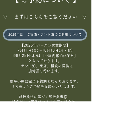
​▽ まずはこちらをご覧ください ▽
2025年度 ご宿泊・テント泊のご利用について
【2025年シーズン営業期間】
7月11日(金)～10月13日(月・祝)
※8月28日(木)は『小屋内宿泊休業日』
となっております。
テント泊、売店、軽食の提供は
通常通り行います。
​槍平小屋は完全予約制となっております。
1名様よりご予約をお願いいたします。
旅行業法に基づく旅行業者様、
11名以上の団体様による山行の場合は、
宿泊日を問わず小屋メール
（
yaridairagoya@gmail.com
）
または、現地小屋電話（090-8863-3021）
まで直接ご連絡ください。