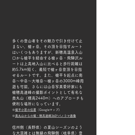
​多くの登山者をその魅力で引き付けて止
まない、槍ヶ岳。その頂を目指すルート
はいくつもありますが、新穂高温泉入山
口から槍平を経由する
槍ヶ岳・飛騨沢ル
ートは上高地入山に比べると歩行距離は
約5.7km短く、最短で槍ヶ岳登頂を目指
せるルート
です。また、槍平を起点に南
岳～中岳～大喰岳～槍ヶ岳の3000m峰周
遊も可能。さらには山岳写真愛好家にも
槍穂高連峰の撮影ポイントとして有名な
奥丸山（標高2440m）へのアプローチも
便利な場所になっています。
※
槍平小屋の位置
（Googleマップ)
​※
奥丸山からの槍・穂高連峰360°パノラマ画像
信州側（長野県）の夏山シーズンのよう
な大混雑とは無縁の飛騨側（岐阜県）登