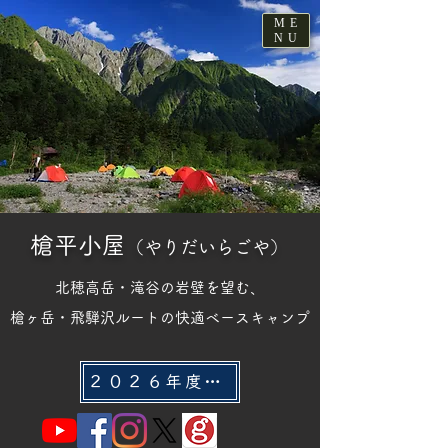
ME
NU
槍平小屋
（やりだいらごや）​
北穂高岳・滝谷の岩壁を望む、
槍ヶ岳・飛騨沢ルートの快適ベースキャンプ
２０２６年度 ご宿泊・テント泊のご利用案内